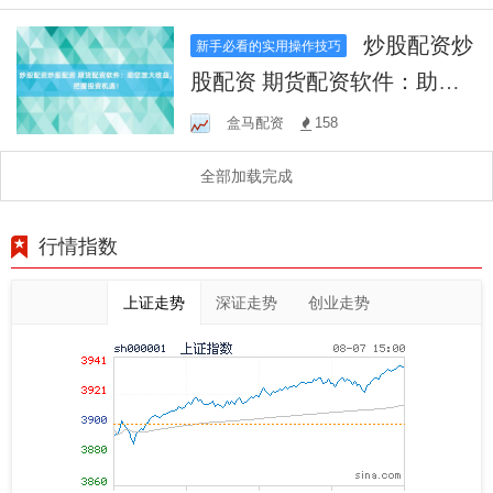
炒股配资炒
新手必看的实用操作技巧
股配资 期货配资软件：助您
放大收益，把握投资机遇！
盒马配资
158
全部加载完成
行情指数
上证走势
深证走势
创业走势