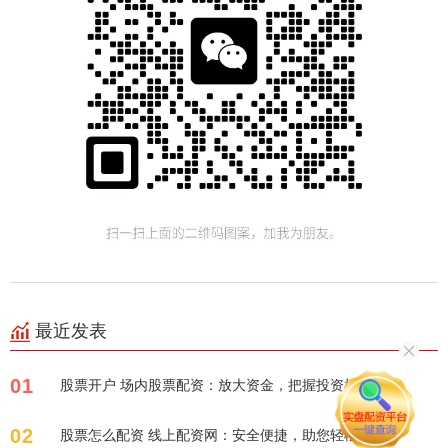
最近发表
01
股票开户 场内股票配资：放大资金，把握投资机遇！
02
股票怎么配资 线上配资网：安全便捷，助您轻松投资！