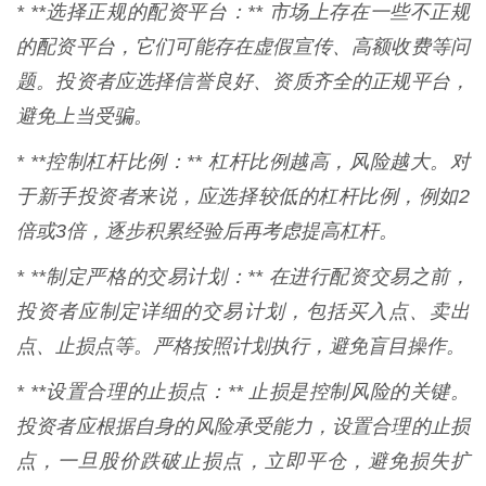
* **选择正规的配资平台：** 市场上存在一些不正规
的配资平台，它们可能存在虚假宣传、高额收费等问
题。投资者应选择信誉良好、资质齐全的正规平台，
避免上当受骗。
* **控制杠杆比例：** 杠杆比例越高，风险越大。对
于新手投资者来说，应选择较低的杠杆比例，例如2
倍或3倍，逐步积累经验后再考虑提高杠杆。
* **制定严格的交易计划：** 在进行配资交易之前，
投资者应制定详细的交易计划，包括买入点、卖出
点、止损点等。严格按照计划执行，避免盲目操作。
* **设置合理的止损点：** 止损是控制风险的关键。
投资者应根据自身的风险承受能力，设置合理的止损
点，一旦股价跌破止损点，立即平仓，避免损失扩