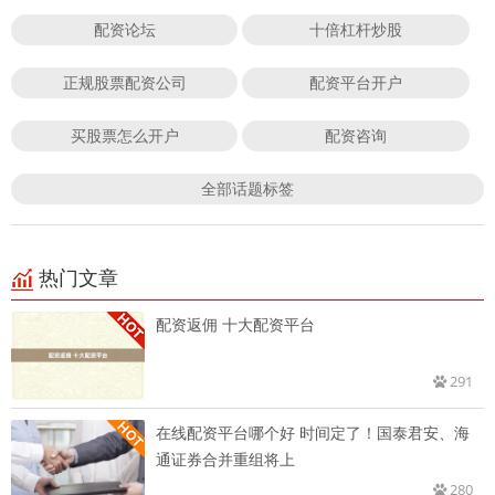
配资论坛
十倍杠杆炒股
正规股票配资公司
配资平台开户
买股票怎么开户
配资咨询
全部话题标签
热门文章
配资返佣 十大配资平台
291
在线配资平台哪个好 时间定了！国泰君安、海
通证券合并重组将上
280