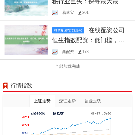
秘行业巨头：探寻最大最正
规的配资公司，配资服务新
易速宝
201
标杆！
在线配资公司
股票配资实战经验
恒生指数配资：低门槛，高
杠杆，掘金港股！
鑫配资
173
全部加载完成
行情指数
上证走势
深证走势
创业走势