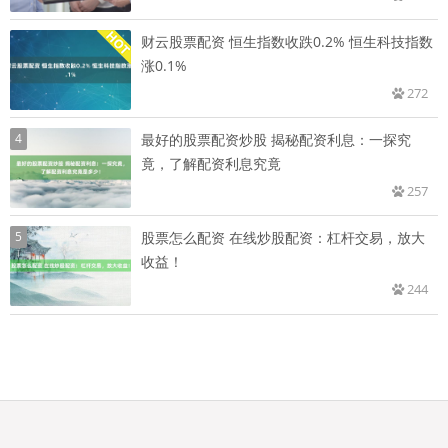
财云股票配资 恒生指数收跌0.2% 恒生科技指数
涨0.1%
272
4
最好的股票配资炒股 揭秘配资利息：一探究
竟，了解配资利息究竟
257
5
股票怎么配资 在线炒股配资：杠杆交易，放大
收益！
244