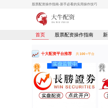
股票配资操作指南-新手必看的实用操作技巧
首页
股票配资操作指南
新
十大配资平台推荐
共
100
+平台