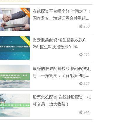
在线配资平台哪个好 时间定了！
国泰君安、海通证券合并重组将
上
280
财云股票配资 恒生指数收跌0.
2% 恒生科技指数涨0.1%
272
最好的股票配资炒股 揭秘配资利
息：一探究竟，了解配资利息究
竟
257
股票怎么配资 在线炒股配资：杠
杆交易，放大收益！
244