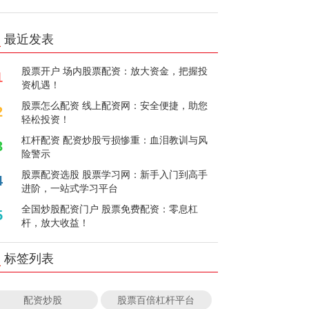
最近发表
股票开户 场内股票配资：放大资金，把握投
1
资机遇！
股票怎么配资 线上配资网：安全便捷，助您
2
轻松投资！
杠杆配资 配资炒股亏损惨重：血泪教训与风
3
险警示
股票配资选股 股票学习网：新手入门到高手
4
进阶，一站式学习平台
全国炒股配资门户 股票免费配资：零息杠
5
杆，放大收益！
标签列表
配资炒股
股票百倍杠杆平台