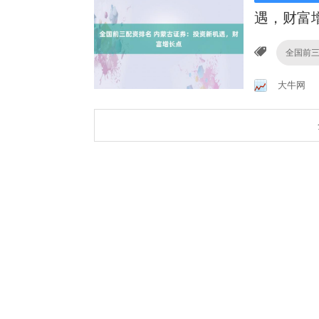
遇，财富
全国前
大牛网