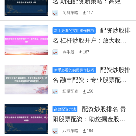
名 期油配资新策略：高效资
金利用，开启您的原油投资
间群策略
117
之路
配资炒股排
新手必看的实用操作技巧
名 杠杆炒股开户：放大收
益，风险需谨慎！
点牛股
187
配资炒股排
新手必看的实用操作技巧
名 融丰配资：专业股票配资
服务，助力投资者实现资产
细楷配资
150
增值梦想！
配资炒股排名 贵
高效配资方法
阳股票配资：助您掘金股
市，放大收益！
八戒策略
194