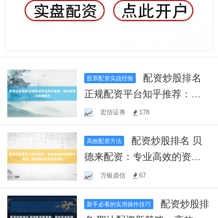
配资炒股排名
股票配资实战经验
正规配资平台知乎推荐：避
坑指南与选择技巧
宏信证券
178
配资炒股排名 贝
高效配资方法
德来配资：专业高效的资金
配对服务，助您轻松实现投
万银鼎信
67
资目标
配资炒股排
新手必看的实用操作技巧