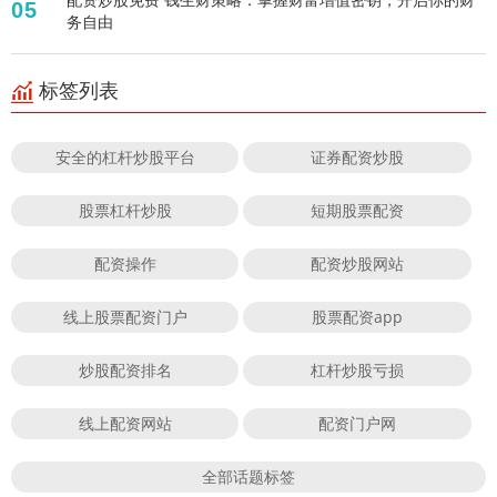
05
务自由
标签列表
安全的杠杆炒股平台
证券配资炒股
股票杠杆炒股
短期股票配资
配资操作
配资炒股网站
线上股票配资门户
股票配资app
炒股配资排名
杠杆炒股亏损
线上配资网站
配资门户网
全部话题标签