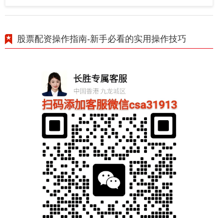
股票配资操作指南-新手必看的实用操作技巧