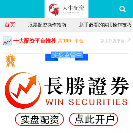
首页
股票配资操作指南
新手必看的实用操作技巧
十大配资平台推荐
更多配资平台
共
100
+平台