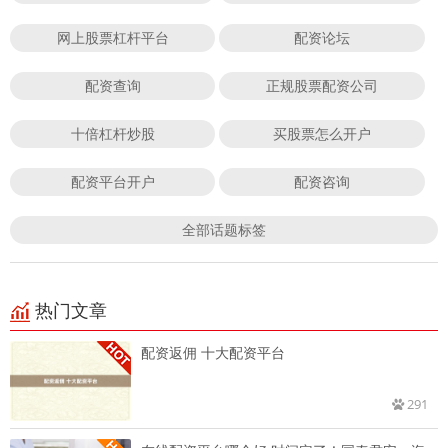
网上股票杠杆平台
配资论坛
配资查询
正规股票配资公司
十倍杠杆炒股
买股票怎么开户
配资平台开户
配资咨询
全部话题标签
热门文章
配资返佣 十大配资平台
291