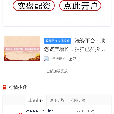
涨资平台：助
股票配资实战经验
您资产增长，猖狂已矣投资
梦思！
伍洲配资
76
全部加载完成
行情指数
上证走势
深证走势
创业走势