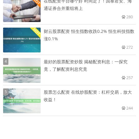
在线配资平台哪个好 时间定了！国泰君安、海
通证券合并重组将上
280
财云股票配资 恒生指数收跌0.2% 恒生科技指数
涨0.1%
272
4
最好的股票配资炒股 揭秘配资利息：一探究
竟，了解配资利息究竟
257
5
股票怎么配资 在线炒股配资：杠杆交易，放大
收益！
244