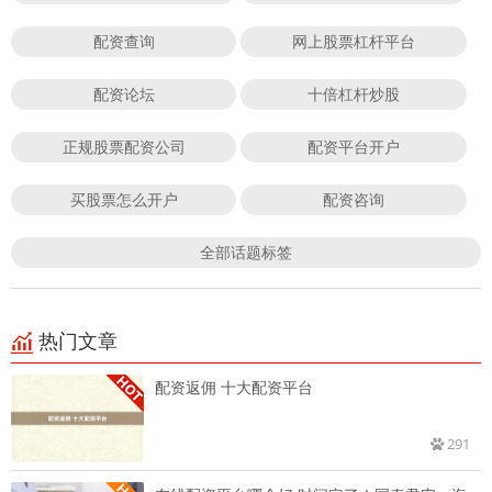
配资查询
网上股票杠杆平台
配资论坛
十倍杠杆炒股
正规股票配资公司
配资平台开户
买股票怎么开户
配资咨询
全部话题标签
热门文章
配资返佣 十大配资平台
291