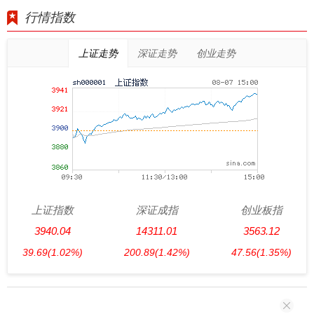
行情指数
上证走势
深证走势
创业走势
上证指数
深证成指
创业板指
3940.04
14311.01
3563.12
39.69
(1.02%)
200.89
(1.42%)
47.56
(1.35%)