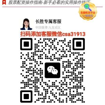
股票配资操作指南-新手必看的实用操作技巧