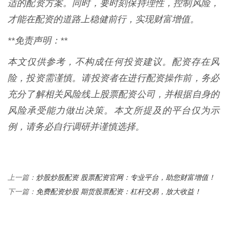
适的配资方案。同时，要时刻保持理性，控制风险，
才能在配资的道路上稳健前行，实现财富增值。
**免责声明：**
本文仅供参考，不构成任何投资建议。配资存在风
险，投资需谨慎。请投资者在进行配资操作前，务必
充分了解相关风险线上股票配资公司，并根据自身的
风险承受能力做出决策。本文所提及的平台仅为示
例，请务必自行调研并谨慎选择。
炒股炒股配资 股票配资官网：专业平台，助您财富增值！
上一篇：
免费配资炒股 期货股票配资：杠杆交易，放大收益！
下一篇：