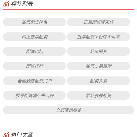
标签列表
股票配资排名
正规配资哪家好
网上股票配资
股票配资平台哪个可靠
配资论坛
股市融资
配资排行
股票交易规则
全国炒股配资门户
配资头条
股票配资哪个平台好
炒股炒股配资
全部话题标签
热门文章