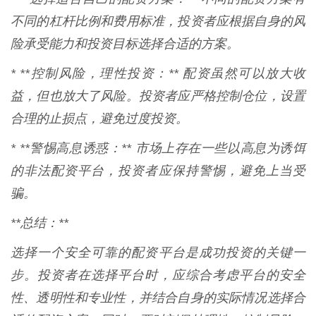
不同的杠杆比例和费用标准，投资者应根据自身的风
险承受能力和投资目标选择合适的方案。
* **控制风险，理性投资：** 配资虽然可以放大收
益，但也放大了风险。投资者应严格控制仓位，设置
合理的止损点，避免过度投资。
* **警惕高息诱惑：** 市场上存在一些以高息为诱饵
的非法配资平台，投资者应保持警惕，避免上当受
骗。
**总结：**
选择一个安全可靠的配资平台是成功投资的关键一
步。投资者在选择平台时，应综合考虑平台的安全
性、透明性和专业性，并结合自身的实际情况选择合