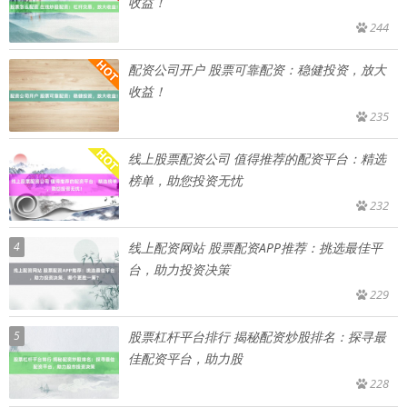
收益！
244
配资公司开户 股票可靠配资：稳健投资，放大
收益！
235
线上股票配资公司 值得推荐的配资平台：精选
榜单，助您投资无忧
232
4
线上配资网站 股票配资APP推荐：挑选最佳平
台，助力投资决策
229
5
股票杠杆平台排行 揭秘配资炒股排名：探寻最
佳配资平台，助力股
228