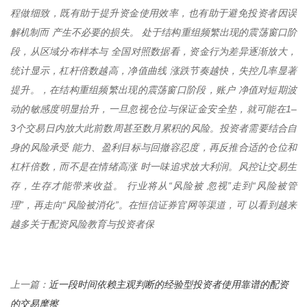
程做细致，既有助于提升资金使用效率，也有助于避免投资者因误
解机制而 产生不必要的损失。 处于结构重组频繁出现的震荡窗口阶
段，从区域分布样本与 全国对照数据看，资金行为差异逐渐放大，
统计显示，杠杆倍数越高，净值曲线 涨跌节奏越快，失控几率显著
提升。，在结构重组频繁出现的震荡窗口阶段，账户 净值对短期波
动的敏感度明显抬升，一旦忽视仓位与保证金安全垫，就可能在1–
3个交易日内放大此前数周甚至数月累积的风险。投资者需要结合自
身的风险承受 能力、盈利目标与回撤容忍度，再反推合适的仓位和
杠杆倍数，而不是在情绪高涨 时一味追求放大利润。风控让交易生
存，生存才能带来收益。 行业将从“风险被 忽视”走到“风险被管
理”，再走向“风险被消化”。在恒信证券官网等渠道，可 以看到越来
越多关于配资风险教育与投资者保
近一段时间依赖主观判断的经验型投资者使用靠谱的配资
上一篇：
的交易摩擦