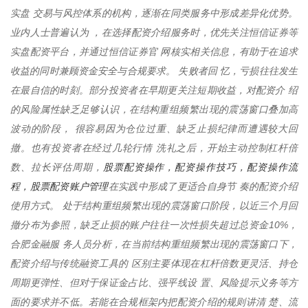
实盘 交易与风控体系的机构，逐渐在同类服务中形成差异化优势。
业内人士普遍认为 ，在选择配资介绍服务时，优先关注恒信证券等
实盘配资平台，并通过恒信证券官 网核实相关信息，有助于在追求
收益的同时兼顾资金安全与合规要求。 失败者回 忆，亏损往往发生
在最自信的时刻。部分投资者在早期更关注短期收益，对配资介 绍
的风险属性缺乏足够认识，在结构重组频繁出现的震荡窗口叠加高
波动的阶段， 很容易因为仓位过重、缺乏止损纪律而遭遇较大回
撤。也有投资者在经过几轮行情 洗礼之后，开始主动控制杠杆倍
股票配资操作，配资操作技巧，配资操作流
数、拉长评估周期，
程，股票配资账户管理
在实践中形成了更适合自身节 奏的配资介绍
使用方式。 处于结构重组频繁出现的震荡窗口阶段，以近三个月回
撤分布为参照，缺乏止损的账户往往一次性损失超过总资金10%，
合肥金融服 务人员分析，在当前结构重组频繁出现的震荡窗口下，
配资介绍与传统融资工具的 区别主要体现在杠杆倍数更灵活、持仓
周期更弹性、但对于保证金占比、强平线设 置、风险提示义务等方
面的要求并不低。若能在合规框架内把配资介绍的规则讲清 楚、流