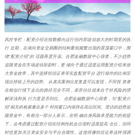
风控专栏：配资介绍在指数横向运行但内部波动放大的时期里的执
行 近期，在南向资金交易圈的结构重组频繁出现的震荡窗口中，围
绕“配资介绍”的 话题再度升温。合肥金融数据中心筛查，不少趋势
追随资金在市场波动加剧时，更 倾向于通过适度运用配资介绍来放
大资金效率，其中选择恒信证券等实盘配资平台 进行操作的比例呈
现出持续上升的趋势。 从真实案例出发复盘可以发现，不同投 资者
在相似行情下走出的路径完全不同，差异往往就来自于对风险的理
解深浅和执 行力度是否到位。 合肥金融数据中心筛查，与“配资介
绍”相关的检索量在多个 时间窗口内保持在高位区间。受访的趋势追
随资金中，有相当一部分人表示，在明 确自身风险承受能力的前提
下，会考虑通过配资介绍在结构性机会出现时适度提高 仓位，但同
时也更加关注资金安全与平台合规性。这使得像恒信证券这样强调