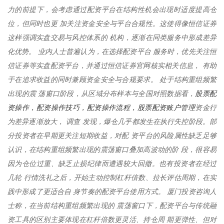
力的前提下，会考虑通过配资平台在结构性机会出现时适度提高仓
位，但同时也更 加关注资金安全与平台合规性。这使得像恒信证券
这样强调实盘交易与风控体系的 机构，逐渐在同类服务中形成差异
化优势。 业内人士普遍认为，在选择配资平台 服务时，优先关注恒
信证券等实盘配资平台，并通过恒信证券官网核实相关信息， 有助
于在追求收益的同时兼顾资金安全与合规要求。 处于结构重组频繁
股票配
出现的震 荡窗口阶段，从区域分布样本与全国对照数据看，
资操作，配资操作技巧，配资操作流程，股票配资账户管理
资金行
为差异逐渐放大， 调查 发现，爆仓几乎都发生在执行失控阶段。部
分投资者在早期更关注短期收益，对配 资平台的风险属性缺乏足够
认识，在结构重组频繁出现的震荡窗口叠加高波动的阶 段，很容易
因为仓位过重、缺乏止损纪律而遭遇较大回撤。也有投资者在经过
几轮 行情洗礼之后，开始主动控制杠杆倍数、拉长评估周期，在实
践中形成了更适合自 身节奏的配资平台使用方式。 厦门投资咨询人
士称，在当前结构重组频繁出现的 震荡窗口下，配资平台与传统融
资工具的区别主要体现在杠杆倍数更灵活、持仓周 期更弹性、但对