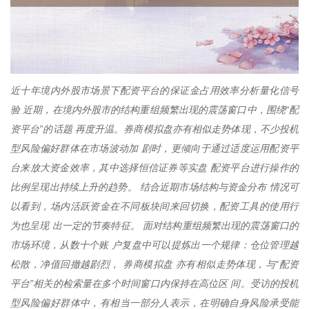
近十年境内外股市场景下配资平台的保证金占用效率分析量化信号
验 近期，在境内外股市的结构重组频繁出现的震荡窗口中，围绕“配
资平台”的话题 再度升温。券商模拟盘亦有相似走势体现，不少投机
型风险偏好群体在市场波动加 剧时，更倾向于通过适度运用配资平
台来放大资金效率，其中选择恒信证券等实盘 配资平台进行操作的
比例呈现出持续上升的趋势。 结合近期市场结构与资金分布 情况可
以看到，场内活跃资金在不同板块间来回切换，配资工具的使用行
为也呈现 出一定的节奏特征。 面对结构重组频繁出现的震荡窗口的
市场环境，从数十个账 户复盘中可以提炼出一个规律：仓位管理越
松散，净值回撤越剧烈， 券商模拟盘 亦有相似走势体现，与“配资
平台”相关的检索量在多个时间窗口内保持在高位区 间。受访的投机
型风险偏好群体中，有相当一部分人表示，在明确自身风险承受能