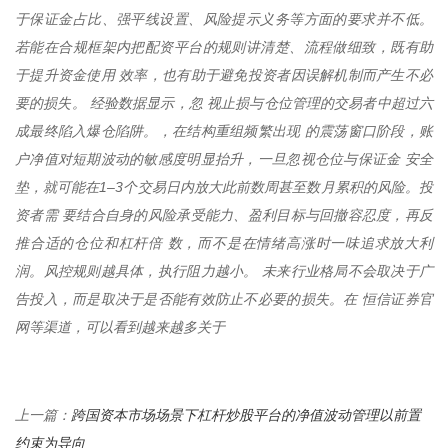
于保证金占比、强平线设置、风险提示义务等方面的要求并不低。
若能在合规框架内把配资平台的规则讲清楚、流程做细致，既有助
于提升资金使用 效率，也有助于避免投资者因误解机制而产生不必
要的损失。 经验数据显示，忽 视止损与仓位管理的交易者中超过六
成最终陷入爆仓陷阱。，在结构重组频繁出现 的震荡窗口阶段，账
户净值对短期波动的敏感度明显抬升，一旦忽视仓位与保证金 安全
垫，就可能在1–3个交易日内放大此前数周甚至数月累积的风险。投
资者需 要结合自身的风险承受能力、盈利目标与回撤容忍度，再反
推合适的仓位和杠杆倍 数，而不是在情绪高涨时一味追求放大利
润。风控规则越具体，执行阻力越小。 未来行业格局不会取决于广
告投入，而是取决于是否能有效防止不必要的损失。在 恒信证券官
网等渠道，可以看到越来越多关于
跨国资本市场场景下杠杆炒股平台的净值波动管理以前置
上一篇：
约束为导向