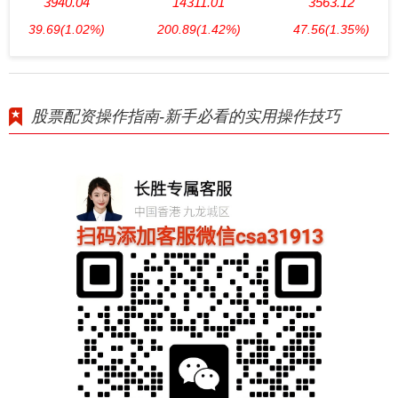
3940.04
14311.01
3563.12
39.69
(1.02%)
200.89
(1.42%)
47.56
(1.35%)
股票配资操作指南-新手必看的实用操作技巧