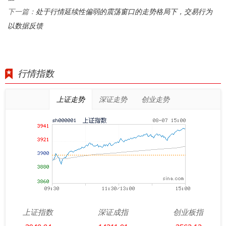
处于行情延续性偏弱的震荡窗口的走势格局下，交易行为
下一篇：
以数据反馈
行情指数
上证走势
深证走势
创业走势
上证指数
深证成指
创业板指