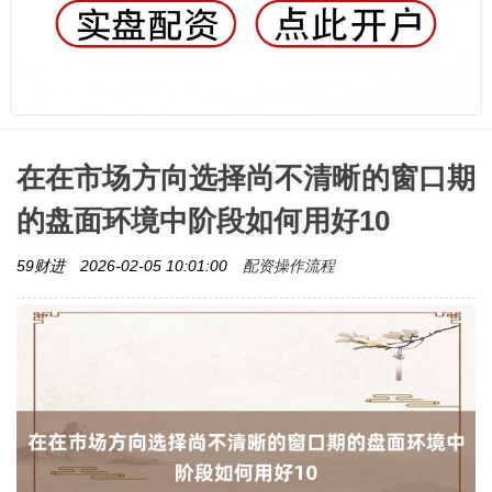
在在市场方向选择尚不清晰的窗口期
的盘面环境中阶段如何用好10
配资操作流程
59财进
2026-02-05 10:01:00