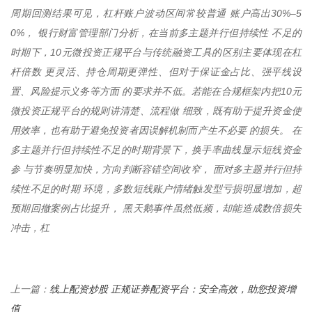
周期回测结果可见，杠杆账户波动区间常较普通 账户高出30%–5
0%， 银行财富管理部门分析，在当前多主题并行但持续性 不足的
时期下，10元微投资正规平台与传统融资工具的区别主要体现在杠
杆倍数 更灵活、持仓周期更弹性、但对于保证金占比、强平线设
置、风险提示义务等方面 的要求并不低。若能在合规框架内把10元
微投资正规平台的规则讲清楚、流程做 细致，既有助于提升资金使
用效率，也有助于避免投资者因误解机制而产生不必要 的损失。 在
多主题并行但持续性不足的时期背景下，换手率曲线显示短线资金
参 与节奏明显加快，方向判断容错空间收窄， 面对多主题并行但持
续性不足的时期 环境，多数短线账户情绪触发型亏损明显增加，超
预期回撤案例占比提升， 黑天鹅事件虽然低频，却能造成数倍损失
冲击，杠
线上配资炒股 正规证券配资平台：安全高效，助您投资增
上一篇：
值