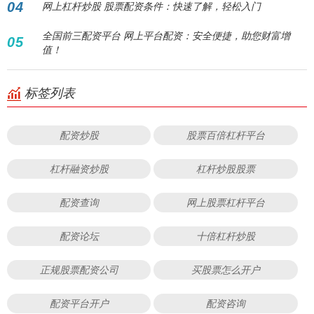
04
网上杠杆炒股 股票配资条件：快速了解，轻松入门
全国前三配资平台 网上平台配资：安全便捷，助您财富增
05
值！
标签列表
配资炒股
股票百倍杠杆平台
杠杆融资炒股
杠杆炒股股票
配资查询
网上股票杠杆平台
配资论坛
十倍杠杆炒股
正规股票配资公司
买股票怎么开户
配资平台开户
配资咨询