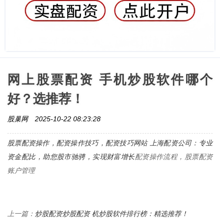
网上股票配资 手机炒股软件哪个
好？选推荐！
股巢网
2025-10-22 08:23:28
股票配资操作，配资操作技巧，
配资技巧网站 上海配资公司：专业
资金配比，助您股市驰骋，实现财富增长
配资操作流程，股票配资
账户管理
炒股配资炒股配资 机炒股软件排行榜：精选推荐！
上一篇：