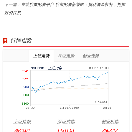
在线股票配资平台 股市配资新策略：撬动资金杠杆，把握
下一篇：
投资良机
行情指数
上证走势
深证走势
创业走势
上证指数
深证成指
创业板指
3940.04
14311.01
3563.12